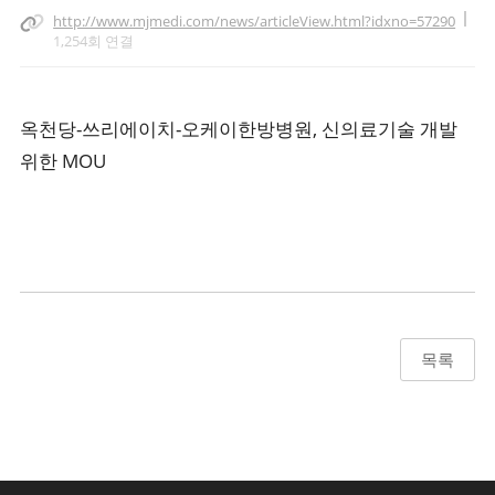
http://www.mjmedi.com/news/articleView.html?idxno=57290
1,254회 연결
옥천당-쓰리에이치-오케이한방병원, 신의료기술 개발
위한 MOU
목록